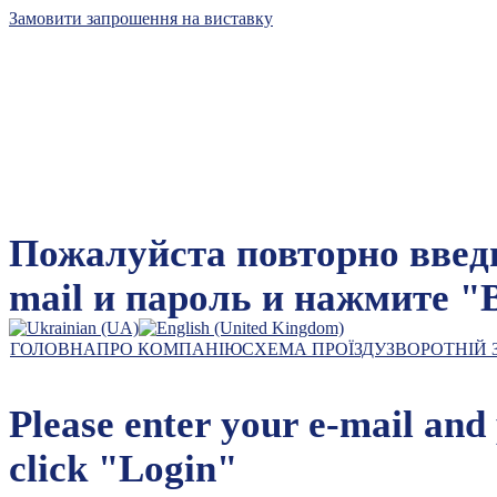
Замовити запрошення на виставку
Київський міжнародний
контрактовий ярмарок
Пожалуйста повторно введи
mail и пароль и нажмите "
лідер виставкового бізнесу
ГОЛОВНА
ПРО КОМПАНІЮ
СХЕМА ПРОЇЗДУ
ЗВОРОТНІЙ 
Please enter your e-mail an
click "Login"