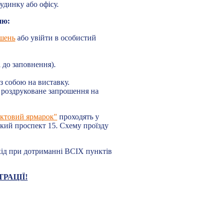
удинку або офісу.
ню:
ошень
або увійти в особистий
 до заповнення).
з собою на виставку.
) роздруковане запрошення на
ктовий ярмарок"
проходять у
ий проспект 15. Схему проїзду
ід при дотриманні ВСІХ пунктів