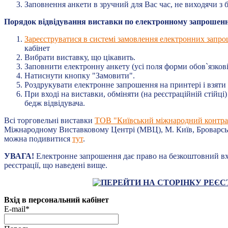
Заповнення анкети в зручний для Вас час, не виходячи з б
Порядок відвідування виставки по електронному запрошен
Зареєструватися в системі замовлення електронних запр
кабінет
Вибрати виставку, що цікавить.
Заповнити електронну анкету (усі поля форми обов`язкові
Натиснути кнопку "Замовити".
Роздрукувати електронне запрошення на принтері і взяти 
При вході на виставки, обміняти (на реєстраційній стійці
бедж відвідувача.
Всі торговельні виставки
ТОВ "Київський міжнародний контра
Міжнародному Виставковому Центрі (МВЦ), М. Київ, Броварськ
можна подивитися
тут
.
УВАГА!
Електронне запрошення дає право на безкоштовний вх
реєстрації, що наведені вище.
Вхід в персональний кабінет
E-mail*