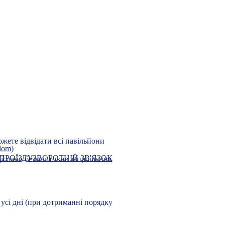
 міжнародний
On-Line Р
овий ярмарок
замовлення електро
виставкового бізнесу
ожете відвідати всі павільйони
ПРОЇЗДУ
ЗВОРОТНІЙ ЗВ'ЯЗОК
надіслано безкоштовне запрошення
 усі дні (при дотриманні порядку