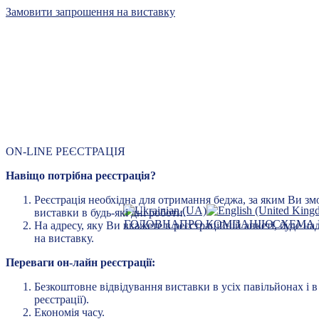
Замовити запрошення на виставку
Київський
ON-LINE РЕЄСТРАЦІЯ
контракт
Навіщо потрібна реєстрація?
лідер 
Реєстрація необхідна для отримання беджа, за яким Ви зм
виставки в будь-які дні роботи.
ГОЛОВНА
ПРО КОМПАНІЮ
СХЕМА 
На адресу, яку Ви вкажете в реєстраційній анкеті, буде 
на виставку.
Переваги он-лайн реєстрації:
Безкоштовне відвідування виставки в усіх павільйонах і в
реєстрації).
Економія часу.