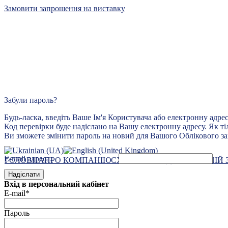
Замовити запрошення на виставку
Київський міжнародний
Забули пароль?
контрактовий ярмарок
Будь-ласка, введіть Ваше Ім'я Користувача або електронну адре
Код перевірки буде надіслано на Вашу електронну адресу. Як ті
лідер виставкового бізнесу
Ви зможете змінити пароль на новий для Вашого Облікового за
E-mail адреса:
ГОЛОВНА
ПРО КОМПАНІЮ
СХЕМА ПРОЇЗДУ
ЗВОРОТНІЙ 
Надіслати
Вхід в персональний кабінет
E-mail*
Пароль